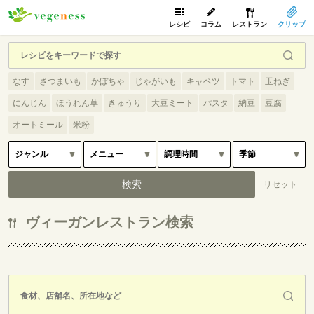
レシピ
コラム
レストラン
クリップ
なす
さつまいも
かぼちゃ
じゃがいも
キャベツ
トマト
玉ねぎ
にんじん
ほうれん草
きゅうり
大豆ミート
パスタ
納豆
豆腐
オートミール
米粉
ヴィーガンレストラン検索