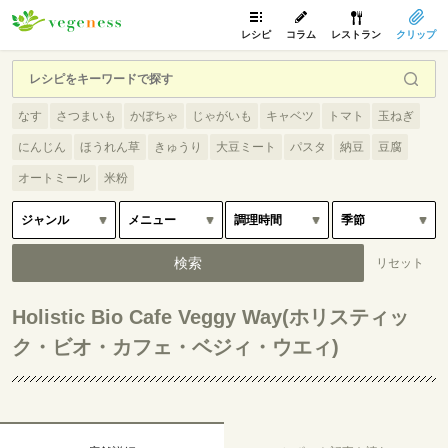
レシピ
コラム
レストラン
クリップ
なす
さつまいも
かぼちゃ
じゃがいも
キャベツ
トマト
玉ねぎ
にんじん
ほうれん草
きゅうり
大豆ミート
パスタ
納豆
豆腐
オートミール
米粉
Holistic Bio Cafe Veggy Way(ホリスティッ
ク・ビオ・カフェ・ベジィ・ウエィ)