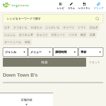
レシピ
コラム
レストラン
クリップ
なす
さつまいも
かぼちゃ
じゃがいも
キャベツ
トマト
玉ねぎ
にんじん
ほうれん草
きゅうり
大豆ミート
パスタ
納豆
豆腐
オートミール
米粉
Down Town B’s
店舗詳細