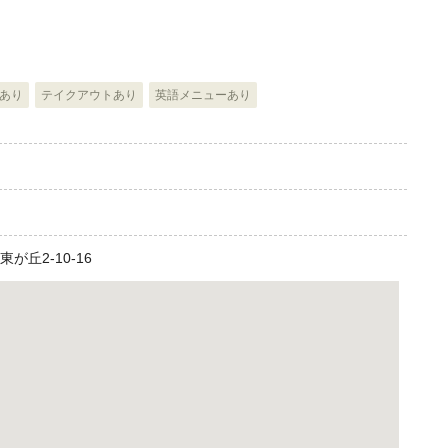
ーあり
テイクアウトあり
英語メニューあり
東が丘2-10-16