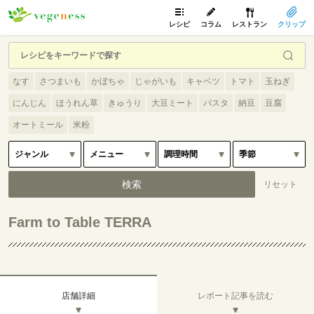
レシピ
コラム
レストラン
クリップ
なす
さつまいも
かぼちゃ
じゃがいも
キャベツ
トマト
玉ねぎ
にんじん
ほうれん草
きゅうり
大豆ミート
パスタ
納豆
豆腐
オートミール
米粉
Farm to Table TERRA
店舗詳細
レポート記事を読む