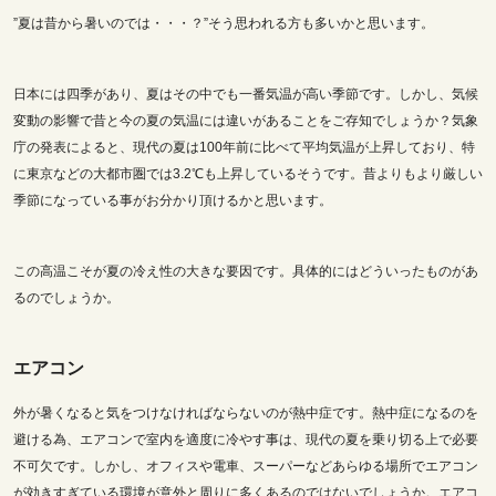
”夏は昔から暑いのでは・・・？”そう思われる方も多いかと思います。
日本には四季があり、夏はその中でも一番気温が高い季節です。しかし、気候
変動の影響で昔と今の夏の気温には違いがあることをご存知でしょうか？気象
庁の発表によると、現代の夏は100年前に比べて平均気温が上昇しており、特
に東京などの大都市圏では3.2℃も上昇しているそうです。昔よりもより厳しい
季節になっている事がお分かり頂けるかと思います。
この高温こそが夏の冷え性の大きな要因です。具体的にはどういったものがあ
るのでしょうか。
エアコン
外が暑くなると気をつけなければならないのが熱中症です。熱中症になるのを
避ける為、エアコンで室内を適度に冷やす事は、現代の夏を乗り切る上で必要
不可欠です。しかし、オフィスや電車、スーパーなどあらゆる場所でエアコン
が効きすぎている環境が意外と周りに多くあるのではないでしょうか。エアコ