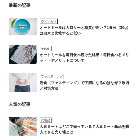
最新の記事
ヴィーガン
オートミールはカロリーと糖質が高い？1食分（30g）
は白米と比較すると低い
その他
オートミールを毎日食べ続けた結果！毎日食べるメリ
ット・デメリットについて
ファスティング
断食（ファスティング）で下痢になるのはなぜ？原因
と対策方法
人気の記事
代替品
大豆ミートはどこで売っている？大豆ミート商品を購
入できる売り場とは