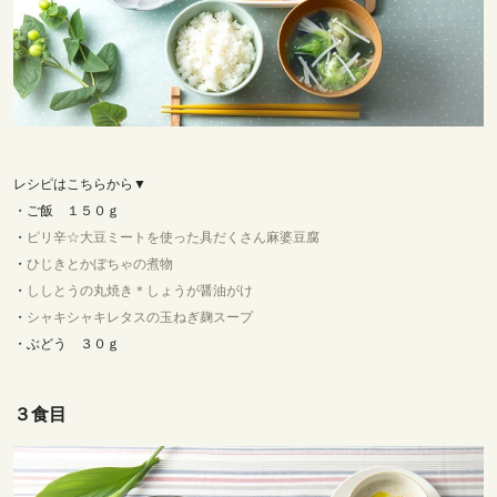
レシピはこちらから▼
・ご飯 １５０ｇ
・
ピリ辛☆大豆ミートを使った具だくさん麻婆豆腐
・
ひじきとかぼちゃの煮物
・
ししとうの丸焼き＊しょうが醤油がけ
・
シャキシャキレタスの玉ねぎ麹スープ
・ぶどう ３０ｇ
３食目