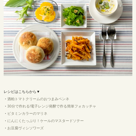
レシピはこちらから▼
・
酒粕トマトクリームのおつまみペンネ
・
30分で作れる!電子レンジ発酵で作る簡単フォカッチャ
・
ビタミンカラーのマリネ
・
にんにくたっぷり！ケールのマスタードソテー
・
お豆腐ヴィシソワーズ