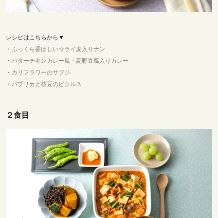
レシピはこちらから▼
・
ふっくら香ばしい☆ライ麦入りナン
・
バターチキンカレー風・高野豆腐入りカレー
・
カリフラワーのサブジ
・
パプリカと枝豆のピクルス
２食目