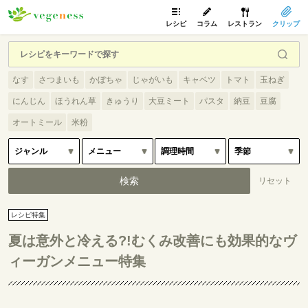
レシピ
コラム
レストラン
クリップ
なす
さつまいも
かぼちゃ
じゃがいも
キャベツ
トマト
玉ねぎ
にんじん
ほうれん草
きゅうり
大豆ミート
パスタ
納豆
豆腐
オートミール
米粉
レシピ特集
夏は意外と冷える?!むくみ改善にも効果的なヴ
ィーガンメニュー特集