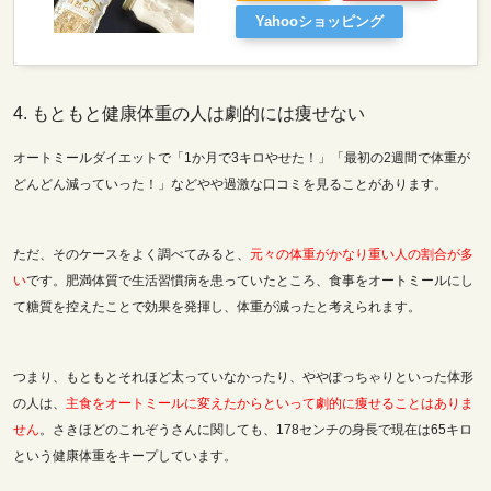
Yahooショッピング
4. もともと健康体重の人は劇的には痩せない
オートミールダイエットで「1か月で3キロやせた！」「最初の2週間で体重が
どんどん減っていった！」などやや過激な口コミを見ることがあります。
ただ、そのケースをよく調べてみると、
元々の体重がかなり重い人の割合が多
い
です。肥満体質で生活習慣病を患っていたところ、食事をオートミールにし
て糖質を控えたことで効果を発揮し、体重が減ったと考えられます。
つまり、もともとそれほど太っていなかったり、ややぽっちゃりといった体形
の人は、
主食をオートミールに変えたからといって劇的に痩せることはありま
せん
。さきほどのこれぞうさんに関しても、178センチの身長で現在は65キロ
という健康体重をキープしています。