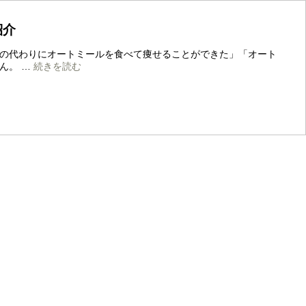
紹介
の代わりにオートミールを食べて痩せることができた」「オート
オ
ん。 …
続きを読む
ー
ト
ミ
ー
ル
ダ
イ
エ
ッ
ト
は
な
ぜ
痩
せ
る？
痩
せ
る