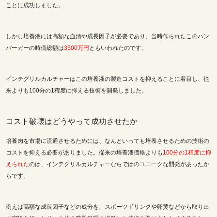
ことに成功しました。
しかし培養液には高額な血清や成長因子が必要であり、当時作られたこのハン
バーガーの時価総額は
3500万円
ともいわれたのです。
インテグリルカルチャーはこの培養液の製造コストを抑えることに着目し、従
来よりも100分の1程度に抑える技術を開発しました。
コスト破壊はどうやって成功させたか
培養肉を市場に流通させるためには、なんといっても培養させるための技術の
コストを抑える必要がありました。従来の培養液価格よりも
100分の1程度に抑
えられた
のは、インテグリルカルチャーならではのユニークな開発があったか
らです。
例えば高額な成長因子などの成分を、スポーツドリンクや卵黄などから取り出