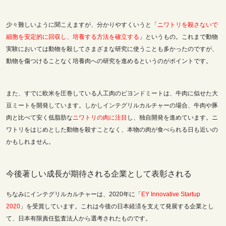
少々難しいように聞こえますが、分かりやすくいうと「
ニワトリを殺さないで
細胞を安定的に回収し、培養する方法を確立する
」というもの。これまで動物
実験においては動物を殺してさまざまな研究に使うことも多かったのですが、
動物を傷つけることなく培養肉への研究を進めるというのがポイントです。
また、すでに欧米を圧巻している人工肉のビヨンドミートは、牛肉に似せた大
豆ミートを開発しています。しかしインテグリルカルチャーの場合、
牛肉や豚
肉と比べて安く低脂肪な
ニワトリの肉に注目
し、独自開発を進めています。ニ
ワトリをはじめとした動物を殺すことなく、本物の肉が食べられる日も近いの
かもしれません。
今後著しい成長が期待される企業として表彰される
ちなみにインテグリルカルチャーは、2020年に「
EY Innovative Startup
2020
」を受賞しています。これは今後の日本経済を支えて発展する企業とし
て、
日本有限責任監査法人から選考されたものです。