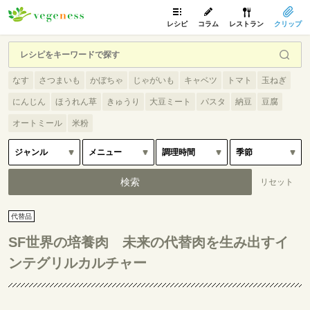
レシピ
コラム
レストラン
クリップ
なす
さつまいも
かぼちゃ
じゃがいも
キャベツ
トマト
玉ねぎ
にんじん
ほうれん草
きゅうり
大豆ミート
パスタ
納豆
豆腐
オートミール
米粉
代替品
SF世界の培養肉 未来の代替肉を生み出すイ
ンテグリルカルチャー