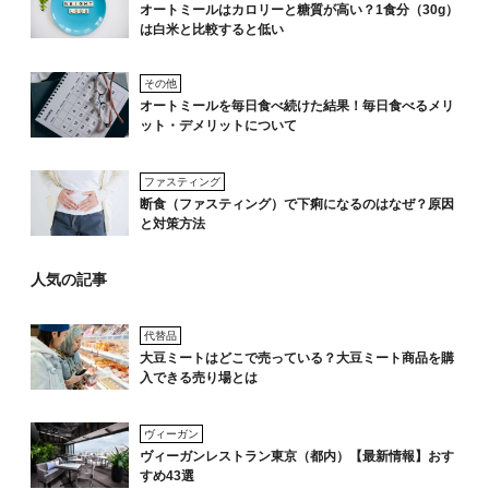
オートミールはカロリーと糖質が高い？1食分（30g）
は白米と比較すると低い
その他
オートミールを毎日食べ続けた結果！毎日食べるメリ
ット・デメリットについて
ファスティング
断食（ファスティング）で下痢になるのはなぜ？原因
と対策方法
人気の記事
代替品
大豆ミートはどこで売っている？大豆ミート商品を購
入できる売り場とは
ヴィーガン
ヴィーガンレストラン東京（都内）【最新情報】おす
すめ43選