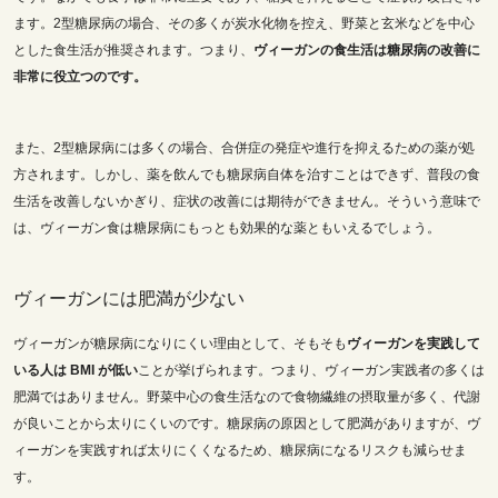
ます。2型糖尿病の場合、その多くが炭水化物を控え、野菜と玄米などを中心
とした食生活が推奨されます。つまり、
ヴィーガンの食生活は糖尿病の改善に
非常に役立つのです。
また、2型糖尿病には多くの場合、合併症の発症や進行を抑えるための薬が処
方されます。しかし、薬を飲んでも糖尿病自体を治すことはできず、普段の食
生活を改善しないかぎり、症状の改善には期待ができません。そういう意味で
は、ヴィーガン食は糖尿病にもっとも効果的な薬ともいえるでしょう。
ヴィーガンには肥満が少ない
ヴィーガンが糖尿病になりにくい理由として、そもそも
ヴィーガンを実践して
いる人は BMI が低い
ことが挙げられます。つまり、ヴィーガン実践者の多くは
肥満ではありません。野菜中心の食生活なので食物繊維の摂取量が多く、代謝
が良いことから太りにくいのです。糖尿病の原因として肥満がありますが、ヴ
ィーガンを実践すれば太りにくくなるため、糖尿病になるリスクも減らせま
す。