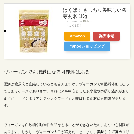
はくばく もっちり美味しい発
芽玄米 1Kg
created by
Rinker
はくばく
Amazon
楽天市場
Yahooショッピング
ヴィーガンでも肥満になる可能性はある
肥満は糖尿病と直結しているとも言えますが、ヴィーガンでも肥満体形になっ
てしまうケースがあります。それは米を中心とした炭水化物の摂り過ぎがあり
ますが、「ベジタリアンジャンクフード」と呼ばれる食材にも問題がありま
す。
ヴィーガンは白砂糖や動物性食品をとることができないため、おやつも制限が
あります。
しかし、ヴィーガン人口が増えたことにより、
美味しくて高カロリ