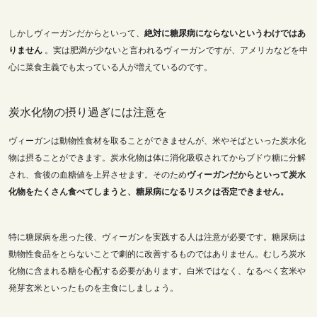
しかしヴィーガンだからといって、
絶対に糖尿病にならないというわけではあ
りません
。実は肥満が少ないと言われるヴィーガンですが、アメリカなどを中
心に菜食主義でも太っている人が増えているのです。
炭水化物の摂り過ぎには注意を
ヴィーガンは動物性食材を取ることができませんが、米やそばといった炭水化
物は摂ることができます。炭水化物は体に消化吸収されてからブドウ糖に分解
され、食後の血糖値を上昇させます。そのため
ヴィーガンだからといって炭水
化物をたくさん食べてしまうと、糖尿病になるリスクは否定できません。
特に糖尿病を患った後、ヴィーガンを実践する人は注意が必要です。糖尿病は
動物性食品をとらないことで劇的に改善するものではありません。むしろ炭水
化物に含まれる糖を心配する必要があります。白米ではなく、なるべく玄米や
発芽玄米といったものを主食にしましょう。