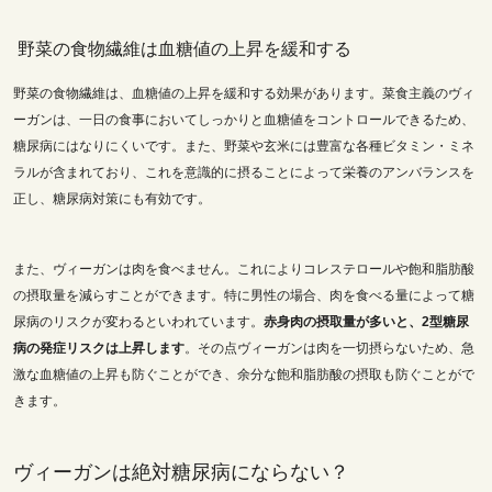
野菜の食物繊維は血糖値の上昇を緩和する
野菜の食物繊維は、血糖値の上昇を緩和する効果があります。菜食主義のヴィ
ーガンは、一日の食事においてしっかりと血糖値をコントロールできるため、
糖尿病にはなりにくいです。また、野菜や玄米には豊富な各種ビタミン・ミネ
ラルが含まれており、これを意識的に摂ることによって栄養のアンバランスを
正し、糖尿病対策にも有効です。
また、ヴィーガンは肉を食べません。これによりコレステロールや飽和脂肪酸
の摂取量を減らすことができます。特に男性の場合、肉を食べる量によって糖
尿病のリスクが変わるといわれています。
赤身肉の摂取量が多いと、2型糖尿
病の発症リスクは上昇します
。その点ヴィーガンは肉を一切摂らないため、急
激な血糖値の上昇も防ぐことができ、余分な飽和脂肪酸の摂取も防ぐことがで
きます。
ヴィーガンは絶対糖尿病にならない？