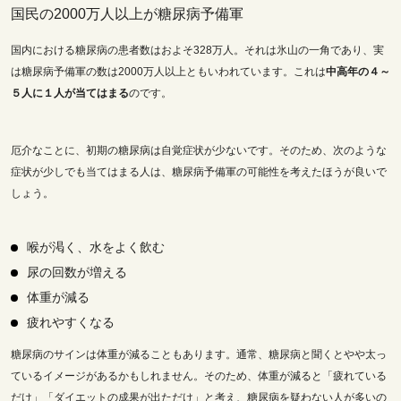
国民の2000万人以上が糖尿病予備軍
国内における糖尿病の患者数はおよそ328万人。それは氷山の一角であり、実
は糖尿病予備軍の数は2000万人以上ともいわれています。これは
中高年の４～
５人に１人が当てはまる
のです。
厄介なことに、初期の糖尿病は自覚症状が少ないです。そのため、次のような
症状が少しでも当てはまる人は、糖尿病予備軍の可能性を考えたほうが良いで
しょう。
喉が渇く、水をよく飲む
尿の回数が増える
体重が減る
疲れやすくなる
糖尿病のサインは体重が減ることもあります。通常、糖尿病と聞くとやや太っ
ているイメージがあるかもしれません。そのため、体重が減ると「疲れている
だけ」「ダイエットの成果が出ただけ」と考え、糖尿病を疑わない人が多いの