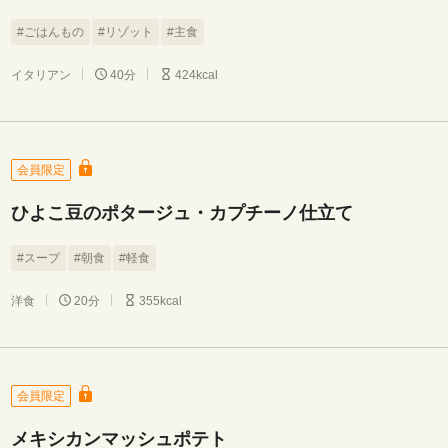
#ごはんもの
#リゾット
#主食
イタリアン
40分
424kcal
会員限定
ひよこ豆のポタージュ・カプチーノ仕立て
#スープ
#朝食
#軽食
洋食
20分
355kcal
会員限定
メキシカンマッシュポテト