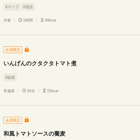
#スープ
#温活
洋食
1時間
89kcal
会員限定
いんげんのクタクタトマト煮
#副菜
常備菜
30分
55kcal
会員限定
和風トマトソースの蕎麦