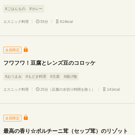
#ごはんもの
#カレー
エスニック料理
55分
614kcal
会員限定
フワフワ！豆腐とレンズ豆のコロッケ
#おつまみ
#もどき料理
#主菜
#揚げ物
エスニック料理
25分（豆腐の水切り時間を除く）
141kcal
会員限定
最高の香り☆ポルチーニ茸（セップ茸）のリゾット