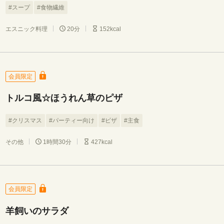
#スープ
#食物繊維
エスニック料理
20分
152kcal
会員限定
トルコ風☆ほうれん草のピザ
#クリスマス
#パーティー向け
#ピザ
#主食
その他
1時間30分
427kcal
会員限定
羊飼いのサラダ