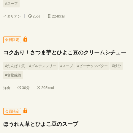
#スープ
イタリアン
25分
224kcal
会員限定
コクあり！さつま芋とひよこ豆のクリームシチュー
#たんぱく質
#グルテンフリー
#スープ
#ピーナッツバター
#鉄分
#食物繊維
洋食
30分
295kcal
会員限定
ほうれん草とひよこ豆のスープ