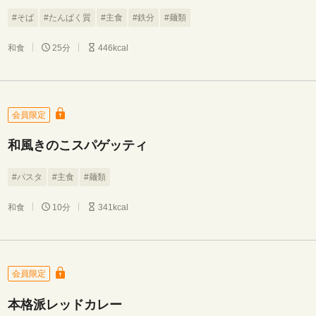
#そば
#たんぱく質
#主食
#鉄分
#麺類
和食
25分
446kcal
会員限定
和風きのこスパゲッティ
#パスタ
#主食
#麺類
和食
10分
341kcal
会員限定
本格派レッドカレー