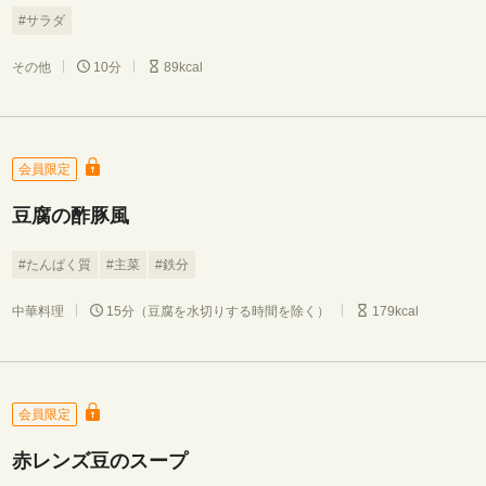
#サラダ
その他
10分
89kcal
会員限定
豆腐の酢豚風
#たんぱく質
#主菜
#鉄分
中華料理
15分（豆腐を水切りする時間を除く）
179kcal
会員限定
赤レンズ豆のスープ