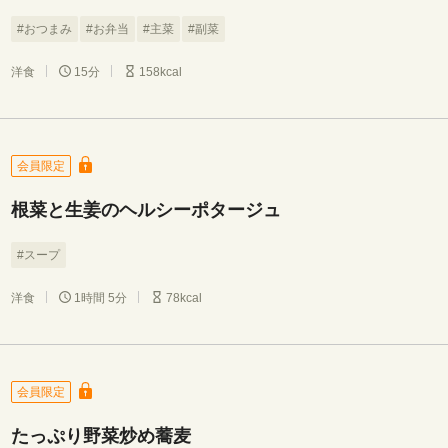
#おつまみ
#お弁当
#主菜
#副菜
洋食
15分
158kcal
会員限定
根菜と生姜のヘルシーポタージュ
#スープ
洋食
1時間 5分
78kcal
会員限定
たっぷり野菜炒め蕎麦