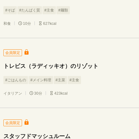
#そば
#たんぱく質
#主食
#麺類
和食
10分
627kcal
会員限定
トレビス（ラディッキオ）のリゾット
#ごはんもの
#メイン料理
#主菜
#主食
イタリアン
30分
423kcal
会員限定
スタッフドマッシュルーム