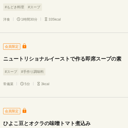
#もどき料理
#スープ
洋食
1時間30分
335kcal
会員限定
ニュートリショナルイーストで作る即席スープの素
#スープ
#手作り調味料
常備菜
5分
3kcal
会員限定
ひよこ豆とオクラの味噌トマト煮込み