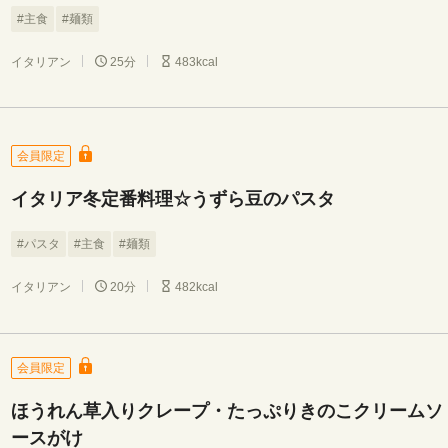
#主食
#麺類
イタリアン
25分
483kcal
会員限定
イタリア冬定番料理☆うずら豆のパスタ
#パスタ
#主食
#麺類
イタリアン
20分
482kcal
会員限定
ほうれん草入りクレープ・たっぷりきのこクリームソ
ースがけ