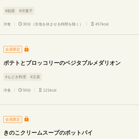
#副菜
#洋菓子
洋食
30分（生地を休ませる時間を除く）
457kcal
会員限定
ポテトとブロッコリーのベジタブルメダリオン
#もどき料理
#主菜
洋食
50分
121kcal
会員限定
きのこクリームスープのポットパイ