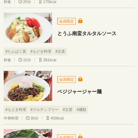
和食
20分
170kcal
会員限定
とうふ南蛮タルタルソース
#たんぱく質
#もどき料理
#主菜
和食
10分
381kcal
会員限定
ベジジャージャー麺
#もどき料理
#グルテンフリー
#主菜
#麺類
中華料理
30分
450kcal
会員限定