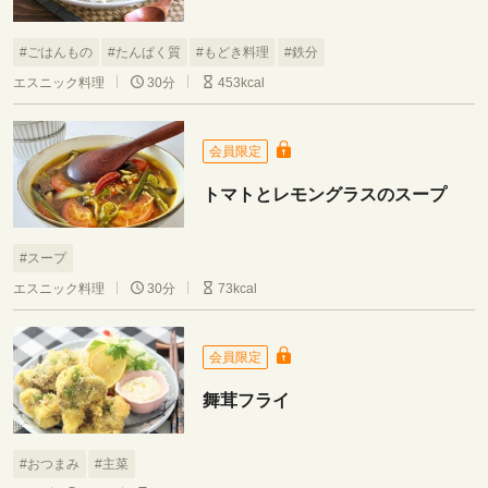
#ごはんもの
#たんぱく質
#もどき料理
#鉄分
エスニック料理
30分
453kcal
会員限定
トマトとレモングラスのスープ
#スープ
エスニック料理
30分
73kcal
会員限定
舞茸フライ
#おつまみ
#主菜