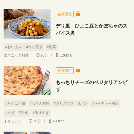
会員限定
デリ風 ひよこ豆とかぼちゃのス
パイス煮
#おつまみ
#作り置き
#副菜
エスニック料理
20分
126kcal
会員限定
もっちりチーズのベジタリアンピ
ザ
#たんぱく質
#もどき料理
#クリスマス
#パン
#パーティー向け
#ピザ
#主食
#作り置き
イタリアン
30分
493kcal