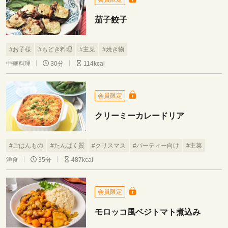
茄子餃子
#お子様
#もどき料理
#主菜
#焼き物
中華料理
30分
114kcal
会員限定
クリーミーカレードリア
#ごはんもの
#たんぱく質
#クリスマス
#パーティー向け
#主菜
洋食
35分
487kcal
会員限定
モロッコ風ベジトマト煮込み