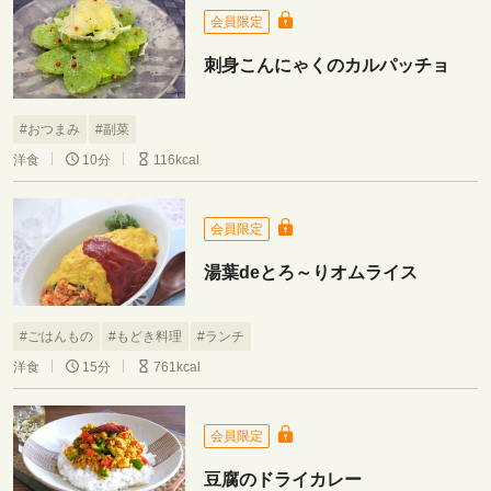
会員限定
刺身こんにゃくのカルパッチョ
#おつまみ
#副菜
洋食
10分
116kcal
会員限定
湯葉deとろ～りオムライス
#ごはんもの
#もどき料理
#ランチ
洋食
15分
761kcal
会員限定
豆腐のドライカレー