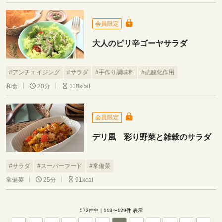
会員限定
大人のピリ辛ゴーヤサラダ
#アンチエイジング
#サラダ
#手作り調味料
#抗酸化作用
和食
20分
118kcal
会員限定
デリ風 彩り野菜と雑穀のサラダ
#サラダ
#スーパーフード
#常備菜
常備菜
25分
91kcal
572件中｜113〜129件 表示