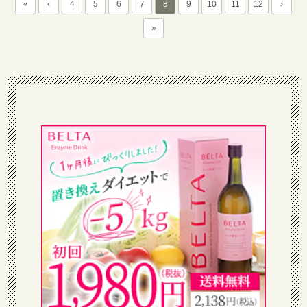
«
‹
4
5
6
7
8
9
10
11
12
›
»