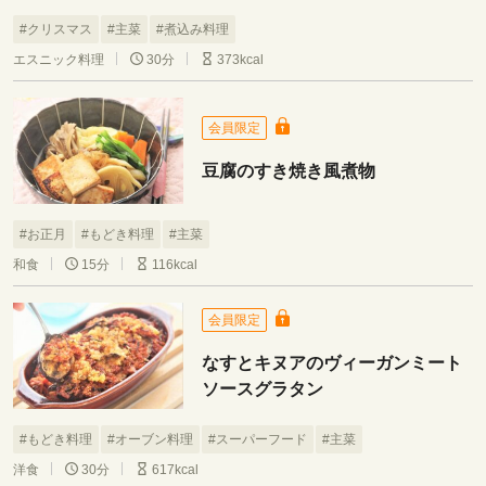
#クリスマス
#主菜
#煮込み料理
エスニック料理
30分
373kcal
会員限定
豆腐のすき焼き風煮物
#お正月
#もどき料理
#主菜
和食
15分
116kcal
会員限定
なすとキヌアのヴィーガンミート
ソースグラタン
#もどき料理
#オーブン料理
#スーパーフード
#主菜
洋食
30分
617kcal