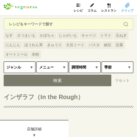
レシピ
コラム
レストラン
クリップ
なす
さつまいも
かぼちゃ
じゃがいも
キャベツ
トマト
玉ねぎ
にんじん
ほうれん草
きゅうり
大豆ミート
パスタ
納豆
豆腐
オートミール
米粉
インザラフ（In the Rough）
店舗詳細