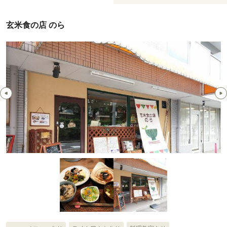
玄米食の店 のら