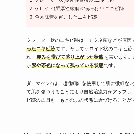
クレーター状(萎縮性瘢痕)のニキビ跡
ケロイド(肥厚性瘢痕)の赤っぽいニキビ跡
色素沈着を起こしたニキビ跡
クレーター状のニキビ跡は、アクネ菌などが原因
ったニキビ跡
です。そしてケロイド状のニキビ跡
れ、
赤みを帯びて盛り上がった状態
を言います。
が
紫や茶色になって残っている状態
です。
ダーマペン4は、超極細針を使用して肌に微細な
て肌を傷つけることにより自然治癒力がアップし
ビ跡の凸凹も、もとの肌の状態に近づけることが