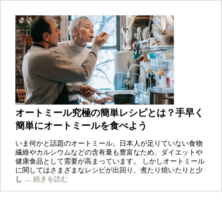
オートミール究極の簡単レシピとは？手早く
簡単にオートミールを食べよう
いま何かと話題のオートミール。日本人が足りていない食物
繊維やカルシウムなどの含有量も豊富なため、ダイエットや
健康食品として需要が高まっています。 しかしオートミール
に関してはさまざまなレシピが出回り、煮たり焼いたりと少
オ
し …
続きを読む
ー
ト
ミ
ー