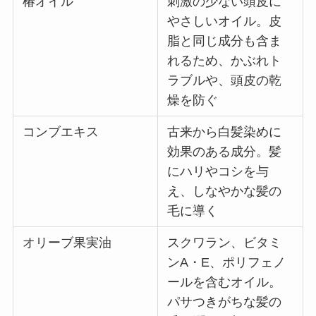
椿オイル
刺激の少ない頭皮に
やさしいオイル。皮
脂と同じ成分も含ま
れるため、かぶれト
ラブルや、頭皮の乾
燥を防ぐ
コンブエキス
古来から白髪染めに
効果のある成分。髪
にハリやコシを与
え、しなやかな髪の
毛に導く
オリーブ果実油
スクワラン、ビタミ
ンA・E、ポリフェノ
ールを含むオイル。
パサつきがちな髪の