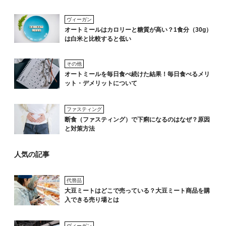
ヴィーガン
オートミールはカロリーと糖質が高い？1食分（30g）
は白米と比較すると低い
その他
オートミールを毎日食べ続けた結果！毎日食べるメリ
ット・デメリットについて
ファスティング
断食（ファスティング）で下痢になるのはなぜ？原因
と対策方法
人気の記事
代替品
大豆ミートはどこで売っている？大豆ミート商品を購
入できる売り場とは
ヴィーガン