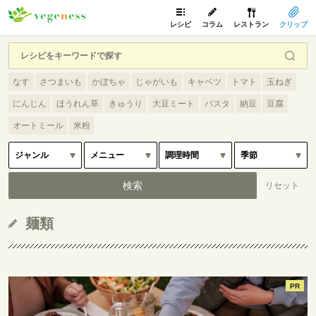
レシピ
コラム
レストラン
クリップ
なす
さつまいも
かぼちゃ
じゃがいも
キャベツ
トマト
玉ねぎ
にんじん
ほうれん草
きゅうり
大豆ミート
パスタ
納豆
豆腐
オートミール
米粉
麺類
PR