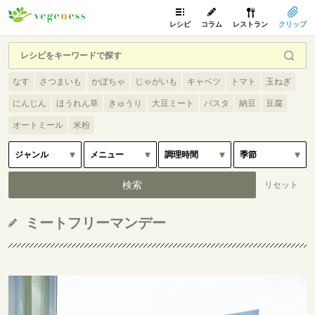
レシピ
コラム
レストラン
クリップ
なす
さつまいも
かぼちゃ
じゃがいも
キャベツ
トマト
玉ねぎ
にんじん
ほうれん草
きゅうり
大豆ミート
パスタ
納豆
豆腐
オートミール
米粉
ミートフリーマンデー